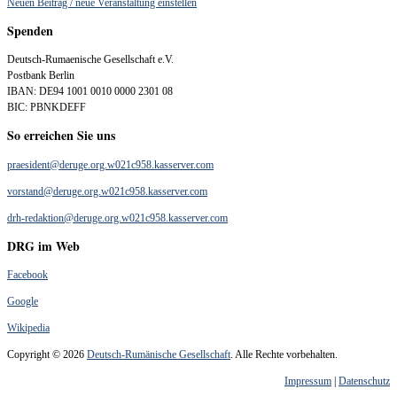
Neuen Beitrag / neue Veranstaltung einstellen
Spenden
Deutsch-Rumaenische Gesellschaft e.V.
Postbank Berlin
IBAN: DE94 1001 0010 0000 2301 08
BIC: PBNKDEFF
So erreichen Sie uns
praesident@deruge.org.w021c958.kasserver.com
vorstand@deruge.org.w021c958.kasserver.com
drh-redaktion@deruge.org.w021c958.kasserver.com
DRG im Web
Facebook
Google
Wikipedia
Copyright © 2026
Deutsch-Rumänische Gesellschaft
. Alle Rechte vorbehalten.
Impressum
|
Datenschutz