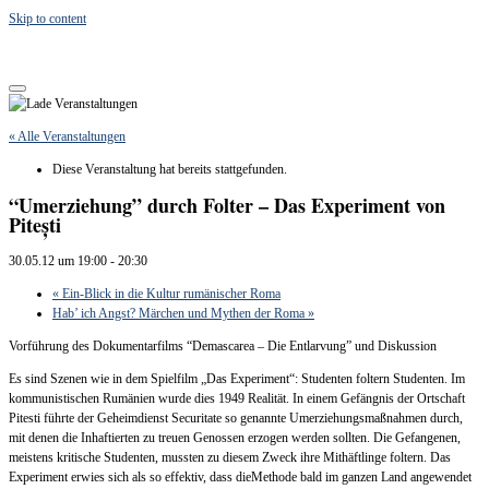
Skip to content
« Alle Veranstaltungen
Diese Veranstaltung hat bereits stattgefunden.
“Umerziehung” durch Folter – Das Experiment von
Pitești
30.05.12 um 19:00
-
20:30
«
Ein-Blick in die Kultur rumänischer Roma
Hab’ ich Angst? Märchen und Mythen der Roma
»
Vorführung des Dokumentarfilms “Demascarea – Die Entlarvung” und Diskussion
Es sind Szenen wie in dem Spielfilm „Das Experiment“: Studenten foltern Studenten. Im
kommunistischen Rumänien wurde dies 1949 Realität. In einem Gefängnis der Ortschaft
Pitesti führte der Geheimdienst Securitate so genannte Umerziehungsmaßnahmen durch,
mit denen die Inhaftierten zu treuen Genossen erzogen werden sollten. Die Gefangenen,
meistens kritische Studenten, mussten zu diesem Zweck ihre Mithäftlinge foltern. Das
Experiment erwies sich als so effektiv, dass dieMethode bald im ganzen Land angewendet