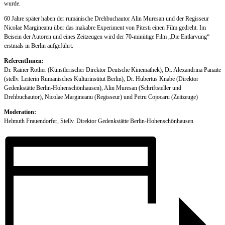
wurde.
60 Jahre später haben der rumänische Drehbuchautor Alin Muresan und der Regisseur
Nicolae Margineanu über das makabre Experiment von Pitesti einen Film gedreht. Im
Beisein der Autoren und eines Zeitzeugen wird der 70-minütige Film „Die Entlarvung“
erstmals in Berlin aufgeführt.
ReferentInnen:
Dr. Rainer Rother (Künstlerischer Direktor Deutsche Kinemathek), Dr. Alexandrina Panaite
(stellv. Leiterin Rumänisches Kulturinstitut Berlin), Dr. Hubertus Knabe (Direktor
Gedenkstätte Berlin-Hohenschönhausen), Alin Muresan (Schriftsteller und
Drehbuchautor), Nicolae Margineanu (Regisseur) und Petru Cojocaru (Zeitzeuge)
Moderation:
Helmuth Frauendorfer, Stellv. Direktor Gedenkstätte Berlin-Hohenschönhausen