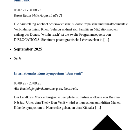
Mila Panić
06.07.25
-
31.08.25
Kunst Raum Mitte
Auguststraße 21
Die Ausstellung zeichnet postsowjetische, südosteuropäische und transkontinentale
Verbindungslinien. Kneip Velescu widmet sich familiären Migrationsrouten
entlang der Donau. ‘within reach’ ist die zweite Programmsequenz von
DISLOCATIONS. Sie nimmt postmigrantische Lebenswelten in […]
September 2025
Sa.
6
Internationales Kunstsymposium “Bun venit”
06.09.25
-
28.09.25
Alte Kachelofenfabrik
Sandberg 3a, Neustrelitz
Der Landkreis Mecklenburgische Seenplatte ist Partnerlandkreis von Bistrița-
Năsăud. Unter dem Titel « Bun Venit » wird es nun schon zum dritten Mal ein
Künstlersymposium in Neustrelitz geben, an dem Künstler […]