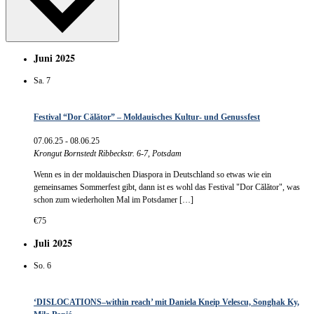
Juni 2025
Sa.
7
Festival “Dor Călător” – Moldauisches Kultur- und Genussfest
07.06.25
-
08.06.25
Krongut Bornstedt
Ribbeckstr. 6-7, Potsdam
Wenn es in der moldauischen Diaspora in Deutschland so etwas wie ein
gemeinsames Sommerfest gibt, dann ist es wohl das Festival "Dor Călător", was
schon zum wiederholten Mal im Potsdamer […]
€75
Juli 2025
So.
6
‘DISLOCATIONS–within reach’ mit Daniela Kneip Velescu, Songhak Ky,