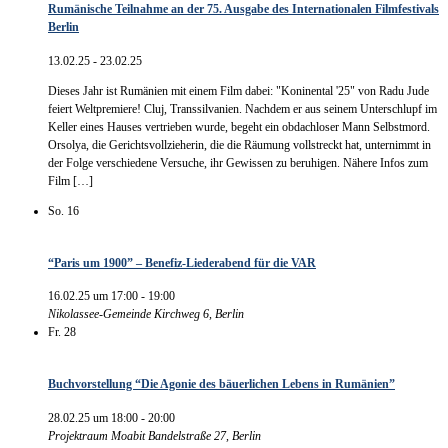
Rumänische Teilnahme an der 75. Ausgabe des Internationalen Filmfestivals
Berlin
13.02.25
-
23.02.25
Dieses Jahr ist Rumänien mit einem Film dabei: "Koninental '25" von Radu Jude
feiert Weltpremiere! Cluj, Transsilvanien. Nachdem er aus seinem Unterschlupf im
Keller eines Hauses vertrieben wurde, begeht ein obdachloser Mann Selbstmord.
Orsolya, die Gerichtsvollzieherin, die die Räumung vollstreckt hat, unternimmt in
der Folge verschiedene Versuche, ihr Gewissen zu beruhigen. Nähere Infos zum
Film […]
So.
16
“Paris um 1900” – Benefiz-Liederabend für die VAR
16.02.25 um 17:00
-
19:00
Nikolassee-Gemeinde
Kirchweg 6, Berlin
Fr.
28
Buchvorstellung “Die Agonie des bäuerlichen Lebens in Rumänien”
28.02.25 um 18:00
-
20:00
Projektraum Moabit
Bandelstraße 27, Berlin