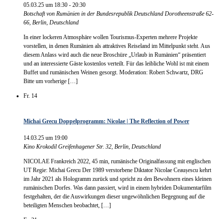
05.03.25 um 18:30
-
20:30
Botschaft von Rumänien in der Bundesrepublik Deutschland
Dorotheenstraße 62-
66, Berlin, Deutschland
In einer lockeren Atmosphäre wollen Tourismus-Experten mehrere Projekte
vorstellen, in denen Rumänien als attraktives Reiseland im Mittelpunkt steht. Aus
diesem Anlass wird auch die neue Broschüre „Urlaub in Rumänien“ präsentiert
und an interessierte Gäste kostenlos verteilt. Für das leibliche Wohl ist mit einem
Buffet und rumänischen Weinen gesorgt. Moderation: Robert Schwartz, DRG
Bitte um vorherige […]
Fr.
14
Michai Grecu Doppelprogramm: Nicolae | The Reflection of Power
14.03.25 um 19:00
Kino Krokodil
Greifenhagener Str. 32, Berlin, Deutschland
NICOLAE Frankreich 2022, 45 min, rumänische Originalfassung mit englischen
UT Regie: Michai Grecu Der 1989 verstorbene Diktator Nicolae Ceaușescu kehrt
im Jahr 2021 als Hologramm zurück und spricht zu den Bewohnern eines kleinen
rumänischen Dorfes. Was dann passiert, wird in einem hybriden Dokumentarfilm
festgehalten, der die Auswirkungen dieser ungewöhnlichen Begegnung auf die
beteiligten Menschen beobachtet, […]