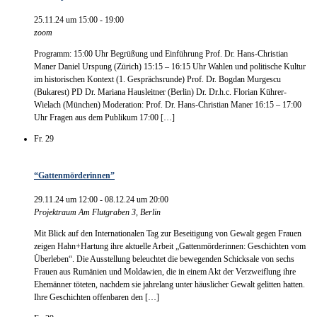
25.11.24 um 15:00
-
19:00
zoom
Programm: 15:00 Uhr Begrüßung und Einführung Prof. Dr. Hans-Christian
Maner Daniel Urspung (Zürich) 15:15 ‒ 16:15 Uhr Wahlen und politische Kultur
im historischen Kontext (1. Gesprächsrunde) Prof. Dr. Bogdan Murgescu
(Bukarest) PD Dr. Mariana Hausleitner (Berlin) Dr. Dr.h.c. Florian Kührer-
Wielach (München) Moderation: Prof. Dr. Hans-Christian Maner 16:15 ‒ 17:00
Uhr Fragen aus dem Publikum 17:00 […]
Fr.
29
“Gattenmörderinnen”
29.11.24 um 12:00
-
08.12.24 um 20:00
Projektraum
Am Flutgraben 3, Berlin
Mit Blick auf den Internationalen Tag zur Beseitigung von Gewalt gegen Frauen
zeigen Hahn+Hartung ihre aktuelle Arbeit „Gattenmörderinnen: Geschichten vom
Überleben“. Die Ausstellung beleuchtet die bewegenden Schicksale von sechs
Frauen aus Rumänien und Moldawien, die in einem Akt der Verzweiflung ihre
Ehemänner töteten, nachdem sie jahrelang unter häuslicher Gewalt gelitten hatten.
Ihre Geschichten offenbaren den […]