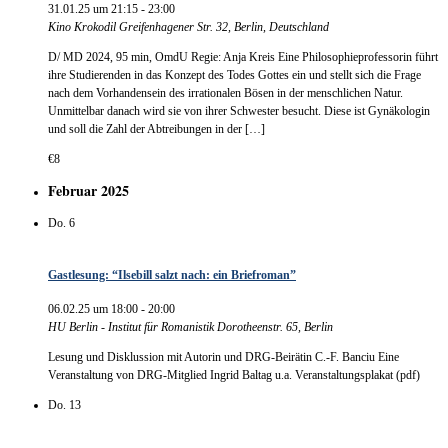
31.01.25 um 21:15
-
23:00
Kino Krokodil
Greifenhagener Str. 32, Berlin, Deutschland
D/ MD 2024, 95 min, OmdU Regie: Anja Kreis Eine Philosophieprofessorin führt
ihre Studierenden in das Konzept des Todes Gottes ein und stellt sich die Frage
nach dem Vorhandensein des irrationalen Bösen in der menschlichen Natur.
Unmittelbar danach wird sie von ihrer Schwester besucht. Diese ist Gynäkologin
und soll die Zahl der Abtreibungen in der […]
€8
Februar 2025
Do.
6
Gastlesung: “Ilsebill salzt nach: ein Briefroman”
06.02.25 um 18:00
-
20:00
HU Berlin - Institut für Romanistik
Dorotheenstr. 65, Berlin
Lesung und Disklussion mit Autorin und DRG-Beirätin C.-F. Banciu Eine
Veranstaltung von DRG-Mitglied Ingrid Baltag u.a. Veranstaltungsplakat (pdf)
Do.
13