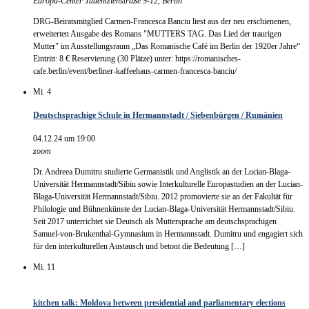
Europa-Center
Tauentzienstraße 9-12, Berlin
DRG-Beiratsmitglied Carmen-Francesca Banciu liest aus der neu erschienenen,
erweiterten Ausgabe des Romans "MUTTERS TAG. Das Lied der traurigen
Mutter" im Ausstellungsraum „Das Romanische Café im Berlin der 1920er Jahre“
Eintritt: 8 € Reservierung (30 Plätze) unter: https://romanisches-
cafe.berlin/event/berliner-kaffeehaus-carmen-francesca-banciu/
Mi.
4
Deutschsprachige Schule in Hermannstadt / Siebenbürgen / Rumänien
04.12.24 um 19:00
zoom
Dr. Andreea Dumitru studierte Germanistik und Anglistik an der Lucian-Blaga-
Universität Hermannstadt/Sibiu sowie Interkulturelle Europastudien an der Lucian-
Blaga-Universität Hermannstadt/Sibiu. 2012 promovierte sie an der Fakultät für
Philologie und Bühnenkünste der Lucian-Blaga-Universität Hermannstadt/Sibiu.
Seit 2017 unterrichtet sie Deutsch als Muttersprache am deutschsprachigen
Samuel-von-Brukenthal-Gymnasium in Hermannstadt. Dumitru und engagiert sich
für den interkulturellen Austausch und betont die Bedeutung […]
Mi.
11
kitchen talk: Moldova between presidential and parliamentary elections