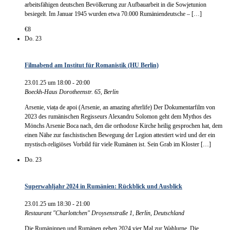
arbeitsfähigen deutschen Bevölkerung zur Aufbauarbeit in die Sowjetunion
besiegelt. Im Januar 1945 wurden etwa 70.000 Rumäniendeutsche – […]
€8
Do.
23
Filmabend am Institut für Romanistik (HU Berlin)
23.01.25 um 18:00
-
20:00
Boeckh-Haus
Dorotheenstr. 65, Berlin
Arsenie, viața de apoi (Arsenie, an amazing afterlife) Der Dokumentarfilm von
2023 des rumänischen Regisseurs Alexandru Solomon geht dem Mythos des
Mönchs Arsenie Boca nach, den die orthodoxe Kirche heilig gesprochen hat, dem
einen Nähe zur faschistischen Bewegung der Legion attestiert wird und der ein
mystisch-religiöses Vorbild für viele Rumänen ist. Sein Grab im Kloster […]
Do.
23
Superwahljahr 2024 in Rumänien: Rückblick und Ausblick
23.01.25 um 18:30
-
21:00
Restaurant "Charlottchen"
Droysenstraße 1, Berlin, Deutschland
Die Rumäninnen und Rumänen gehen 2024 vier Mal zur Wahlurne. Die