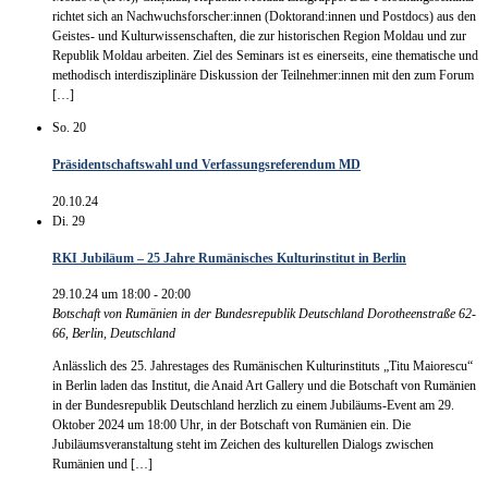
richtet sich an Nachwuchsforscher:innen (Doktorand:innen und Postdocs) aus den
Geistes- und Kulturwissenschaften, die zur historischen Region Moldau und zur
Republik Moldau arbeiten. Ziel des Seminars ist es einerseits, eine thematische und
methodisch interdisziplinäre Diskussion der Teilnehmer:innen mit den zum Forum
[…]
So.
20
Präsidentschaftswahl und Verfassungsreferendum MD
20.10.24
Di.
29
RKI Jubiläum – 25 Jahre Rumänisches Kulturinstitut in Berlin
29.10.24 um 18:00
-
20:00
Botschaft von Rumänien in der Bundesrepublik Deutschland
Dorotheenstraße 62-
66, Berlin, Deutschland
Anlässlich des 25. Jahrestages des Rumänischen Kulturinstituts „Titu Maiorescu“
in Berlin laden das Institut, die Anaid Art Gallery und die Botschaft von Rumänien
in der Bundesrepublik Deutschland herzlich zu einem Jubiläums-Event am 29.
Oktober 2024 um 18:00 Uhr, in der Botschaft von Rumänien ein. Die
Jubiläumsveranstaltung steht im Zeichen des kulturellen Dialogs zwischen
Rumänien und […]