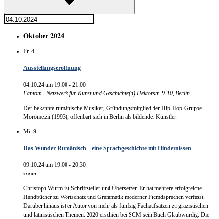
Oktober 2024
Fr.
4
Ausstellungseröffnung
04.10.24 um 19:00
-
21:00
Fantom - Netzwerk für Kunst und Geschichte(n)
Hektorstr. 9-10, Berlin
Der bekannte rumänische Musiker, Gründungsmitglied der Hip-Hop-Gruppe
Morometzii (1993), offenbart sich in Berlin als bildender Künstler.
Mi.
9
Das Wunder Rumänisch – eine Sprachgeschichte mit Hindernissen
09.10.24 um 19:00
-
20:30
zoom
Christoph Wurm ist Schriftsteller und Übersetzer. Er hat mehrere erfolgreiche
Handbücher zu Wortschatz und Grammatik moderner Fremdsprachen verfasst.
Darüber hinaus ist er Autor von mehr als fünfzig Fachaufsätzen zu gräzistischen
und latinistischen Themen. 2020 erschien bei SCM sein Buch Glaubwürdig: Die