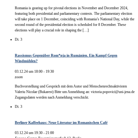
Romania is gearing up for pivotal elections in November and December 2024,
featuring both presidential and parliamentary contests. The parliamentary election
will take place on 1 December, coinciding with Romania’s National Day, while the
second round of the presidential election is scheduled for 8 December. These
elections will play a crucial role in shaping the […]
Di.
3
Rassismus Gegenüber Rom*nja in Rumänien. Ein Kampf Gegen
Windmühlen?
03.12.24 um 18:00
-
19:30
zoom
Buchvorstellung und Gespräch mit dem Autor und Menschenrechtsaktivisten
Valeriu Nicolae (Bukarest) Bitte um Anmeldung an: victoria.popovici@uni-jena.de
Zugangsdaten werden nach Anmeldung verschickt.
Di.
3
Berliner Kaffeehaus: Neue Literatur im Romanischen Café
03.12.24 um 19:30
-
21:00