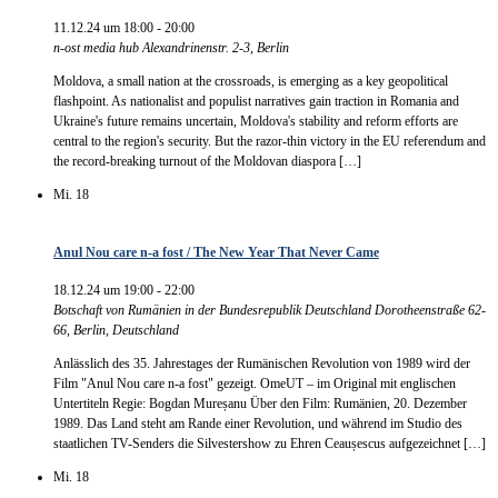
11.12.24 um 18:00
-
20:00
n-ost media hub
Alexandrinenstr. 2-3, Berlin
Moldova, a small nation at the crossroads, is emerging as a key geopolitical
flashpoint. As nationalist and populist narratives gain traction in Romania and
Ukraine's future remains uncertain, Moldova's stability and reform efforts are
central to the region's security. But the razor-thin victory in the EU referendum and
the record-breaking turnout of the Moldovan diaspora […]
Mi.
18
Anul Nou care n-a fost / The New Year That Never Came
18.12.24 um 19:00
-
22:00
Botschaft von Rumänien in der Bundesrepublik Deutschland
Dorotheenstraße 62-
66, Berlin, Deutschland
Anlässlich des 35. Jahrestages der Rumänischen Revolution von 1989 wird der
Film "Anul Nou care n-a fost" gezeigt. OmeUT – im Original mit englischen
Untertiteln Regie: Bogdan Mureșanu Über den Film: Rumänien, 20. Dezember
1989. Das Land steht am Rande einer Revolution, und während im Studio des
staatlichen TV-Senders die Silvestershow zu Ehren Ceaușescus aufgezeichnet […]
Mi.
18