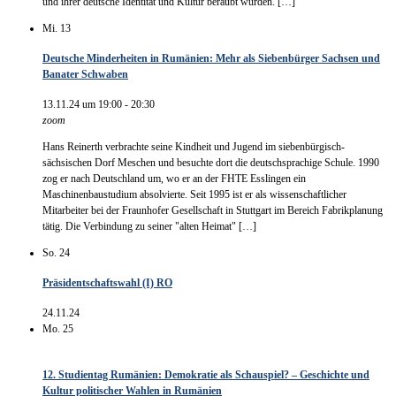
und ihrer deutsche Identität und Kultur beraubt wurden. […]
Mi.
13
Deutsche Minderheiten in Rumänien: Mehr als Siebenbürger Sachsen und
Banater Schwaben
13.11.24 um 19:00
-
20:30
zoom
Hans Reinerth verbrachte seine Kindheit und Jugend im siebenbürgisch-
sächsischen Dorf Meschen und besuchte dort die deutschsprachige Schule. 1990
zog er nach Deutschland um, wo er an der FHTE Esslingen ein
Maschinenbaustudium absolvierte. Seit 1995 ist er als wissenschaftlicher
Mitarbeiter bei der Fraunhofer Gesellschaft in Stuttgart im Bereich Fabrikplanung
tätig. Die Verbindung zu seiner "alten Heimat" […]
So.
24
Präsidentschaftswahl (I) RO
24.11.24
Mo.
25
12. Studientag Rumänien: Demokratie als Schauspiel? – Geschichte und
Kultur politischer Wahlen in Rumänien