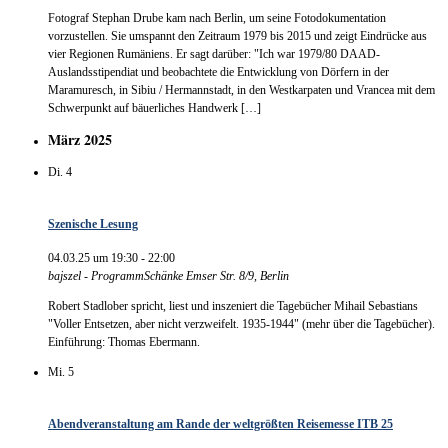
Fotograf Stephan Drube kam nach Berlin, um seine Fotodokumentation
vorzustellen. Sie umspannt den Zeitraum 1979 bis 2015 und zeigt Eindrücke aus
vier Regionen Rumäniens. Er sagt darüber: "Ich war 1979/80 DAAD-
Auslandsstipendiat und beobachtete die Entwicklung von Dörfern in der
Maramuresch, in Sibiu / Hermannstadt, in den Westkarpaten und Vrancea mit dem
Schwerpunkt auf bäuerliches Handwerk […]
März 2025
Di.
4
Szenische Lesung
04.03.25 um 19:30
-
22:00
bajszel - ProgrammSchänke
Emser Str. 8/9, Berlin
Robert Stadlober spricht, liest und inszeniert die Tagebücher Mihail Sebastians
"Voller Entsetzen, aber nicht verzweifelt. 1935-1944" (mehr über die Tagebücher).
Einführung: Thomas Ebermann.
Mi.
5
Abendveranstaltung am Rande der weltgrößten Reisemesse ITB 25