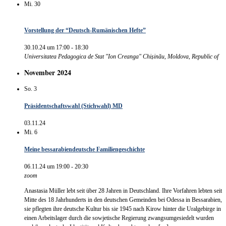
Mi.
30
Vorstellung der “Deutsch-Rumänischen Hefte”
30.10.24 um 17:00
-
18:30
Universitatea Pedagogica de Stat "Ion Creanga"
Chișinău, Moldova, Republic of
November 2024
So.
3
Präsidentschaftswahl (Stichwahl) MD
03.11.24
Mi.
6
Meine bessarabiendeutsche Familiengeschichte
06.11.24 um 19:00
-
20:30
zoom
Anastasia Müller lebt seit über 28 Jahren in Deutschland. Ihre Vorfahren lebten seit
Mitte des 18 Jahrhunderts in den deutschen Gemeinden bei Odessa in Bessarabien,
sie pflegten ihre deutsche Kultur bis sie 1945 nach Kirow hinter die Uralgebirge in
einen Arbeitslager durch die sowjetische Regierung zwangsumgesiedelt wurden