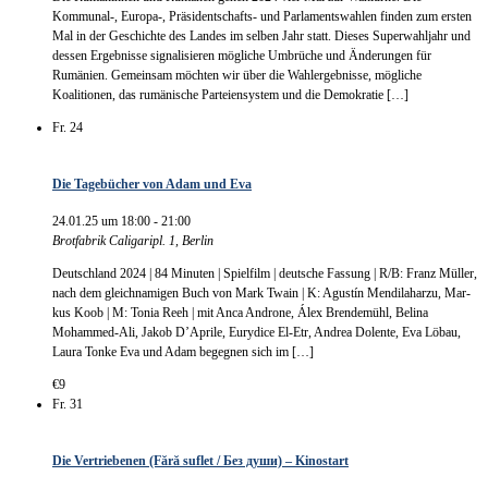
Kommunal-, Europa-, Präsidentschafts- und Parlamentswahlen finden zum ersten
Mal in der Geschichte des Landes im selben Jahr statt. Dieses Superwahljahr und
dessen Ergebnisse signalisieren mögliche Umbrüche und Änderungen für
Rumänien. Gemeinsam möchten wir über die Wahlergebnisse, mögliche
Koalitionen, das rumänische Parteiensystem und die Demokratie […]
Fr.
24
Die Tagebücher von Adam und Eva
24.01.25 um 18:00
-
21:00
Brotfabrik
Caligaripl. 1, Berlin
Deutsch­land 2024 | 84 Minu­ten | Spiel­film | deut­sche Fas­sung | R/B: Franz Müller,
nach dem gleich­na­mi­gen Buch von Mark Twa­in | K: Agustín Men­di­la­har­zu, Mar­
kus Koob | M: Tonia Reeh | mit Anca Andro­ne, Álex Brendemühl, Beli­na
Mohammed-Ali, Jakob D’Aprile, Eury­di­ce El-Etr, Andrea Dolen­te, Eva Löbau,
Lau­ra Ton­ke Eva und Adam begeg­nen sich im […]
€9
Fr.
31
Die Vertriebenen (Fără suflet / Без души) – Kinostart