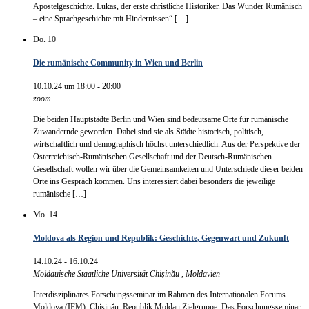
Apostelgeschichte. Lukas, der erste christliche Historiker. Das Wunder Rumänisch
– eine Sprachgeschichte mit Hindernissen“ […]
Do.
10
Die rumänische Community in Wien und Berlin
10.10.24 um 18:00
-
20:00
zoom
Die beiden Hauptstädte Berlin und Wien sind bedeutsame Orte für rumänische
Zuwandernde geworden. Dabei sind sie als Städte historisch, politisch,
wirtschaftlich und demographisch höchst unterschiedlich. Aus der Perspektive der
Österreichisch-Rumänischen Gesellschaft und der Deutsch-Rumänischen
Gesellschaft wollen wir über die Gemeinsamkeiten und Unterschiede dieser beiden
Orte ins Gespräch kommen. Uns interessiert dabei besonders die jeweilige
rumänische […]
Mo.
14
Moldova als Region und Republik: Geschichte, Gegenwart und Zukunft
14.10.24
-
16.10.24
Moldauische Staatliche Universität Chișinău
, Moldavien
Interdisziplinäres Forschungsseminar im Rahmen des Internationalen Forums
Moldova (IFM), Chișinău, Republik Moldau Zielgruppe: Das Forschungsseminar