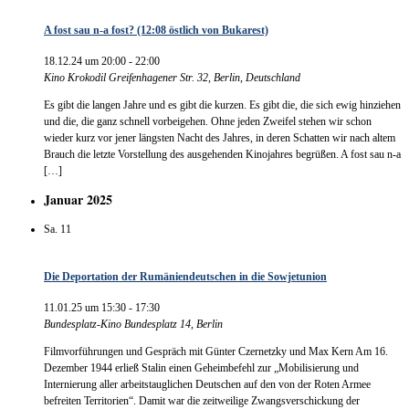
A fost sau n-a fost? (12:08 östlich von Bukarest)
18.12.24 um 20:00
-
22:00
Kino Krokodil
Greifenhagener Str. 32, Berlin, Deutschland
Es gibt die langen Jahre und es gibt die kurzen. Es gibt die, die sich ewig hinziehen
und die, die ganz schnell vorbeigehen. Ohne jeden Zweifel stehen wir schon
wieder kurz vor jener längsten Nacht des Jahres, in deren Schatten wir nach altem
Brauch die letzte Vorstellung des ausgehenden Kinojahres begrüßen. A fost sau n-a
[…]
Januar 2025
Sa.
11
Die Deportation der Rumäniendeutschen in die Sowjetunion
11.01.25 um 15:30
-
17:30
Bundesplatz-Kino
Bundesplatz 14, Berlin
Filmvorführungen und Gespräch mit Günter Czernetzky und Max Kern Am 16.
Dezember 1944 erließ Stalin einen Geheimbefehl zur „Mobilisierung und
Internierung aller arbeitstauglichen Deutschen auf den von der Roten Armee
befreiten Territorien“. Damit war die zeitweilige Zwangsverschickung der