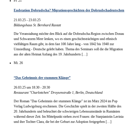
Fr.
21
Endstation Dobrudscha? Migrationsgeschichten der Dobrudschadeutschen
21.03.25
-
23.03.25
Bildungshaus St. Bernhard
Rastatt
Die Veranstaltung möchte den Blick auf die Dobrudscha-Region zwischen Donau
und Schwarzem Meer lenken, wo es einen geschichtsträchtigen und ethnisch
vielfältigen Raum gibt, in dem fast 100 Jahre lang - von 1842 bis 1940 zur
Umsiedlung - Deutsche gelebt haben. Thema des Seminars soll die die Migration
aus der alten Heimat Anfang des 19. Jahrhunderts […]
Mi.
26
“Das Geheimnis der stummen Klänge”
26.03.25 um 18:30
-
20:30
Restaurant "Charlottchen"
Droysenstraße 1, Berlin, Deutschland
Der Roman "Das Geheimnis der stummen Klänge" ist im März 2024 im Pop
Verlag Ludwigsburg erschienen. Die Geschichte spielt in der zweiten Hälfte des
20. Jahrhunderts und beleuchtet die schwierigen Lebensumstände in Rumänien
während dieser Zeit. Im Mittelpunkt stehen zwei Frauen: die Starpianistin Lavinia
und ihre Tochter Clara, die bei der Geburt zur Adoption freigegeben […]