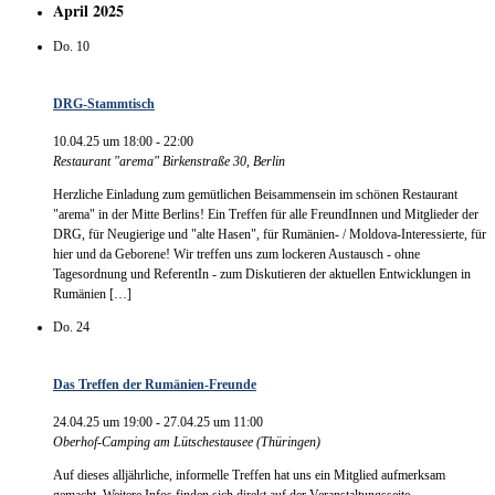
April 2025
Do.
10
DRG-Stammtisch
10.04.25 um 18:00
-
22:00
Restaurant "arema"
Birkenstraße 30, Berlin
Herzliche Einladung zum gemütlichen Beisammensein im schönen Restaurant
"arema" in der Mitte Berlins! Ein Treffen für alle FreundInnen und Mitglieder der
DRG, für Neugierige und "alte Hasen", für Rumänien- / Moldova-Interessierte, für
hier und da Geborene! Wir treffen uns zum lockeren Austausch - ohne
Tagesordnung und ReferentIn - zum Diskutieren der aktuellen Entwicklungen in
Rumänien […]
Do.
24
Das Treffen der Rumänien-Freunde
24.04.25 um 19:00
-
27.04.25 um 11:00
Oberhof-Camping am Lütschestausee (Thüringen)
Auf dieses alljährliche, informelle Treffen hat uns ein Mitglied aufmerksam
gemacht. Weitere Infos finden sich direkt auf der Veranstaltungsseite.