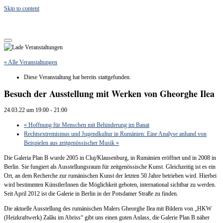
Skip to content
« Alle Veranstaltungen
Diese Veranstaltung hat bereits stattgefunden.
Besuch der Ausstellung mit Werken von Gheorghe Ilea
24.03.22 um 19:00
-
21:00
«
Hoffnung für Menschen mit Behinderung im Banat
Rechtsextremismus und Jugendkultur in Rumänien: Eine Analyse anhand von
Beispielen aus zeitgenössischer Musik
»
Die Galeria Plan B wurde 2005 in Cluj/Klausenburg, in Rumänien eröffnet und in 2008 in
Berlin. Sie fungiert als Ausstellungsraum für zeitgenössische Kunst. Gleichzeitig ist es ein
Ort, an dem Recherche zur rumänischen Kunst der letzten 50 Jahre betrieben wird. Hierbei
wird bestimmten KünstlerInnen die Möglichkeit geboten, international sichtbar zu werden.
Seit April 2012 ist die Galerie in Berlin in der Potsdamer Straße zu finden.
Die aktuelle Ausstellung des rumänischen Malers Gheorghe Ilea mit Bildern von „HKW
(Heizkraftwerk) Zalău im Abriss“ gibt uns einen guten Anlass, die Galerie Plan B näher