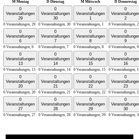
M
Montag
D
Dienstag
M
Mittwoch
D
Donnerstag
0
0
0
0
Veranstaltungen
Veranstaltungen
Veranstaltungen
Veranstaltunge
29
30
1
2
0 Veranstaltungen,
29
0 Veranstaltungen,
30
0 Veranstaltungen,
1
0 Veranstaltungen,
2
0
0
0
0
Veranstaltungen
Veranstaltungen
Veranstaltungen
Veranstaltunge
6
7
8
9
0 Veranstaltungen,
6
0 Veranstaltungen,
7
0 Veranstaltungen,
8
0 Veranstaltungen,
9
0
0
0
0
Veranstaltungen
Veranstaltungen
Veranstaltungen
Veranstaltunge
13
14
15
16
0 Veranstaltungen,
13
0 Veranstaltungen,
14
0 Veranstaltungen,
15
0 Veranstaltungen,
1
0
0
0
0
Veranstaltungen
Veranstaltungen
Veranstaltungen
Veranstaltunge
20
21
22
23
0 Veranstaltungen,
20
0 Veranstaltungen,
21
0 Veranstaltungen,
22
0 Veranstaltungen,
2
0
0
0
0
Veranstaltungen
Veranstaltungen
Veranstaltungen
Veranstaltunge
27
28
29
30
0 Veranstaltungen,
27
0 Veranstaltungen,
28
0 Veranstaltungen,
29
0 Veranstaltungen,
3