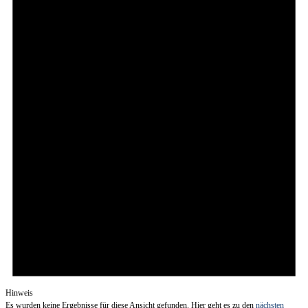
Hinweis
Es wurden keine Ergebnisse für diese Ansicht gefunden. Hier geht es zu den
nächsten