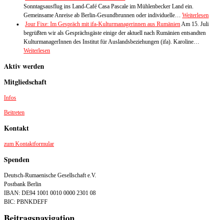
Sonntagsausflug ins Land-Café Casa Pascale im Mühlenbecker Land ein.
Gemeinsame Anreise ab Berlin-Gesundbrunnen oder individuelle…
Weiterlesen
Jour Fixe: Im Gespräch mit ifa-Kulturmanagerinnen aus Rumänien
Am 15. Juli
begrüßten wir als Gesprächsgäste einige der aktuell nach Rumänien entsandten
KulturmanagerInnen des Institut für Auslandsbeziehungen (ifa). Karoline…
Weiterlesen
Aktiv werden
Mitgliedschaft
Infos
Beitreten
Kontakt
zum Kontaktformular
Spenden
Deutsch-Rumaenische Gesellschaft e.V.
Postbank Berlin
IBAN: DE94 1001 0010 0000 2301 08
BIC: PBNKDEFF
Beitragsnavigation