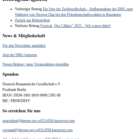
Vorheriger Beitrag
Ein Sieg der Zivilgesellschaft – Stellungnahme der DRG zum
Wahlsieg von Nicușor Dan bei den Präsidentschaftswahlen in Rumänien
Zurück zur Beitragsliste
Nächster Beitrag
Festival „Dor Călător“ 2025 – Wir waren dabei!
News & Mitgliedschaft
Für den Newsletter anmelden
Jetzt der DRG beitreten
Neuen Beitrag / neue Veranstaltung einstellen
Spenden
Deutsch-Rumaenische Gesellschaft e.V.
Postbank Berlin
IBAN: DE94 1001 0010 0000 2301 08
BIC: PBNKDEFF
So erreichen Sie uns
praesident@deruge.org.w021c958.kasserver.com
vorstand@deruge.org.w021c958.kasserver.com