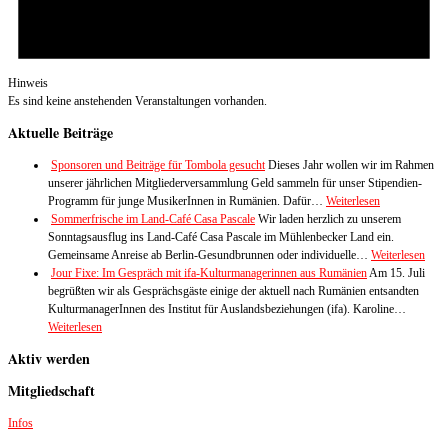
Hinweis
Es sind keine anstehenden Veranstaltungen vorhanden.
Aktuelle Beiträge
Sponsoren und Beiträge für Tombola gesucht
Dieses Jahr wollen wir im Rahmen
unserer jährlichen Mitgliederversammlung Geld sammeln für unser Stipendien-
Programm für junge MusikerInnen in Rumänien. Dafür…
Weiterlesen
Sommerfrische im Land-Café Casa Pascale
Wir laden herzlich zu unserem
Sonntagsausflug ins Land-Café Casa Pascale im Mühlenbecker Land ein.
Gemeinsame Anreise ab Berlin-Gesundbrunnen oder individuelle…
Weiterlesen
Jour Fixe: Im Gespräch mit ifa-Kulturmanagerinnen aus Rumänien
Am 15. Juli
begrüßten wir als Gesprächsgäste einige der aktuell nach Rumänien entsandten
KulturmanagerInnen des Institut für Auslandsbeziehungen (ifa). Karoline…
Weiterlesen
Aktiv werden
Mitgliedschaft
Infos