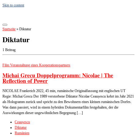
Skip to content
Startseite
»
Diktatur
Diktatur
1 Beitrag
Film
Veranstaltung eines Kooperationspartners
Michai Grecu Doppelprogramm: Nicolae | The
Reflection of Power
NICOLAE Frankreich 2022, 45 min, rumänische Originalfassung mit englischen UT
Regie: Michai Grecu Der 1989 verstorbene Diktator Nicolae Ceaușescu kehrt im Jahr 2021
als Hologramm zurück und spricht zu den Bewohnern eines kleinen rumänischen Dorfes.
Was dann passiert, wird in einem hybriden Dokumentarfilm festgehalten, der die
Auswirkungen dieser ungewöhnlichen Begegnung […]
Ceaușescu
Diktatur
Rumänien