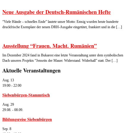
Neue Ausgabe der Deutsch-Rumänischen Hefte
“Viele Hände – schnelles Ende” lautete unser Motto: Emsig wurden heute hunderte
druckfrische Exemplare der neuen DRH-Ausgabe eingetütet, frankiert und in die […]
Ausstellung “Frauen. Macht. Rumänien”
Im Dezember 2024 fand in Bukarest eine letzte Veranstaltung unter dem symbolischen
Dach unseres Projekts “Jenseits der Mauer. Widerstand. Widerhall” statt. Der […]
Aktuelle Veranstaltungen
Aug.
13
19:00
-
22:00
Siebenbürgen-Stammtisch
Aug.
29
29.08.
-
08.09.
Bildungsreise Siebenbürgen
Sep.
8