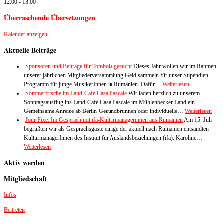
12:00
-
13:00
Überraschende Übersetzungen
Kalender anzeigen
Aktuelle Beiträge
Sponsoren und Beiträge für Tombola gesucht
Dieses Jahr wollen wir im Rahmen
unserer jährlichen Mitgliederversammlung Geld sammeln für unser Stipendien-
Programm für junge MusikerInnen in Rumänien. Dafür…
Weiterlesen
Sommerfrische im Land-Café Casa Pascale
Wir laden herzlich zu unserem
Sonntagsausflug ins Land-Café Casa Pascale im Mühlenbecker Land ein.
Gemeinsame Anreise ab Berlin-Gesundbrunnen oder individuelle…
Weiterlesen
Jour Fixe: Im Gespräch mit ifa-Kulturmanagerinnen aus Rumänien
Am 15. Juli
begrüßten wir als Gesprächsgäste einige der aktuell nach Rumänien entsandten
KulturmanagerInnen des Institut für Auslandsbeziehungen (ifa). Karoline…
Weiterlesen
Aktiv werden
Mitgliedschaft
Infos
Beitreten