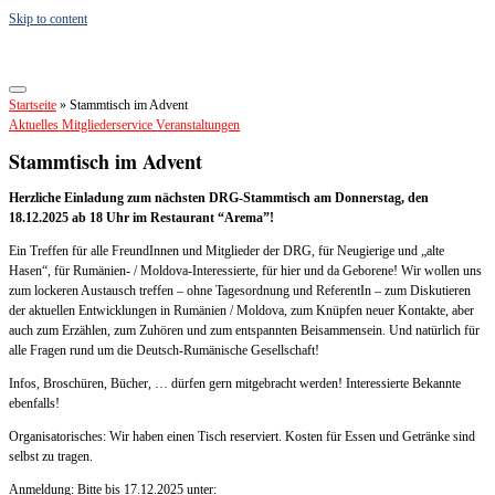
Skip to content
Startseite
»
Stammtisch im Advent
Aktuelles
Mitgliederservice
Veranstaltungen
Stammtisch im Advent
Herzliche Einladung zum nächsten DRG-Stammtisch am Donnerstag, den
18.12.2025 ab 18 Uhr im Restaurant “Arema”!
Ein Treffen für alle FreundInnen und Mitglieder der DRG, für Neugierige und „alte
Hasen“, für Rumänien- / Moldova-Interessierte, für hier und da Geborene! Wir wollen uns
zum lockeren Austausch treffen – ohne Tagesordnung und ReferentIn – zum Diskutieren
der aktuellen Entwicklungen in Rumänien / Moldova, zum Knüpfen neuer Kontakte, aber
auch zum Erzählen, zum Zuhören und zum entspannten Beisammensein. Und natürlich für
alle Fragen rund um die Deutsch-Rumänische Gesellschaft!
Infos, Broschüren, Bücher, … dürfen gern mitgebracht werden! Interessierte Bekannte
ebenfalls!
Organisatorisches: Wir haben einen Tisch reserviert. Kosten für Essen und Getränke sind
selbst zu tragen.
Anmeldung: Bitte bis 17.12.2025 unter: