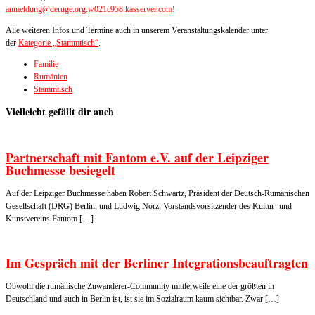
anmeldung@deruge.org.w021c958.kasserver.com
!
Alle weiteren Infos und Termine auch in unserem Veranstaltungskalender unter
der
Kategorie „Stammtisch“
.
Familie
Rumänien
Stammtisch
Vielleicht gefällt dir auch
Partnerschaft mit Fantom e.V. auf der Leipziger
Buchmesse besiegelt
Auf der Leipziger Buchmesse haben Robert Schwartz, Präsident der Deutsch-Rumänischen
Gesellschaft (DRG) Berlin, und Ludwig Norz, Vorstandsvorsitzender des Kultur- und
Kunstvereins Fantom […]
Im Gespräch mit der Berliner Integrationsbeauftragten
Obwohl die rumänische Zuwanderer-Community mittlerweile eine der größten in
Deutschland und auch in Berlin ist, ist sie im Sozialraum kaum sichtbar. Zwar […]